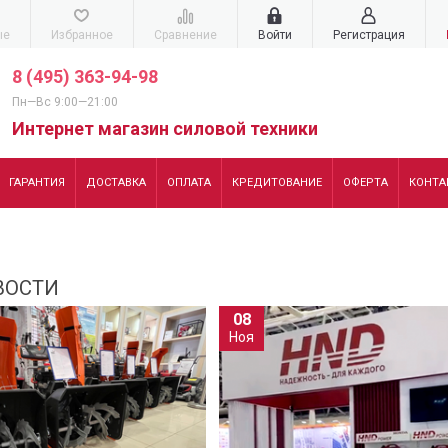
ые
Избранное
Сравнение
Войти
Регистрация
8 (495) 363-94-98
Пн—Вс 9:00—21:00
Интернет магазин силовой техники
ГАРАНТИЯ
ДОСТАВКА
ОПЛАТА
КРЕДИТОВАНИЕ
ОФЕРТА
КОНТА
ОВОСТИ
08
Ноя