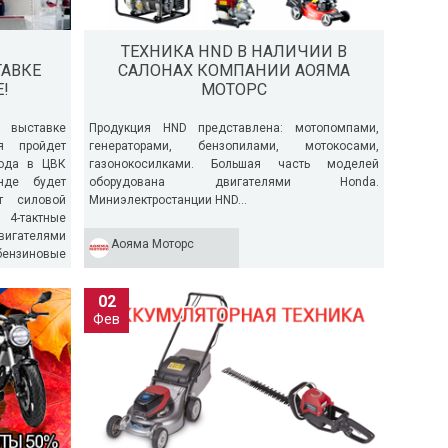
ТЕХНИКА HND В НАЛИЧИИ В
АВКЕ
САЛОНАХ КОМПАНИИ АОЯМА
!
МОТОРС
выставке
Продукция HND представлена: мотопомпами,
я пройдет
генераторами, бензопилами, мотокосами,
года в ЦВК
газонокосилками. Большая часть моделей
нде будет
оборудована двигателями Honda.
т силовой
Миниэлектростанции HND...
 4-тактные
двигателями
ЕГОУБОРОЧНИКИ YARDFOX ОТ 49990 РУБ.
НОВИНКИ HND НА МЕЖДУНАР
Аояма Моторс
бензиновые
ВЫСТАВКЕ MITEX 2023 В МОСК
преддверии зимы компания "АОЯМА
 и мини-
ТОРС" предлагает вашему вниманию
Ждем всех на международной
02
егоуборочники YardFox. Цены на
инструмента MITEX 2023, котор
Фев
егоуборочники YardFox...
пройдет с 7 по 10 ноября 2023
«ЭКСПОЦЕНТР»...
тать далее
→
Читать далее
→