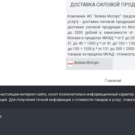
ДОСТАВКА СИЛОВОЙ ПРО
Компания АО "Аояма Моторс" предла
услугу - доставка силовой продукции
доставки силовой продукции по Мос
до 2500 рублей в зависимости от 
Москве в пределах МКАД: * от 0 до 20 
21 до 40 = 1000 р * от 41 до 100 = 130
до 150 = 1500 р * от 151 до 300 = 200
товаров за пределы МКАД - стоимость.
Аояма Моторс
7 записей
настоящем интернет-сайте, носит исключительно информационный характер и
ции. Для получения точной информации о стоимости товаров и услуг, по
И