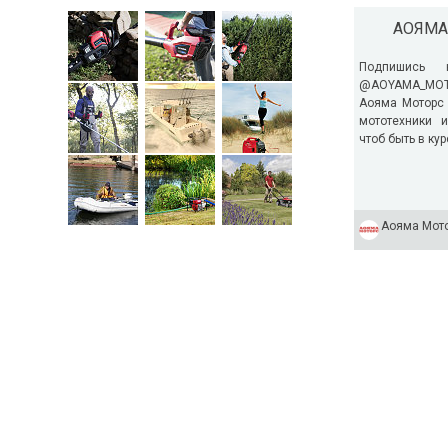
АОЯМА
Подпишись 
@AOYAMA_MOTO
Аояма Моторс
мототехники 
чтоб быть в ку
Аояма Мот