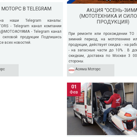
 МОТОРС В TELEGRAM
АКЦИЯ "ОСЕНЬ-ЗИМА
(МОТОТЕХНИКА И СИЛ
на наши Telegram каналы:
ПРОДУКЦИЯ)
RS - Telegram канал компании
 @MOTOAOYAMA - Telegram канал
При ремонте или прохождении ТО 
и силовой продукции Подпишись
зимний период, на мототехнике и
рсе всех новостей.
продукции, действует скидка: - на раб
- на запасные части до 10% . В до
скидкам, доставка по Москве 3 00
стороны.
орс
Аояма Моторс
01
Фев