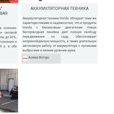
"
АККУМУЛЯТОРНАЯ ТЕХНИКА
ОВАЯ
Аккумуляторная техника Honda обладает теми же
характеристиками и надежностью, что и продукты
Honda с бензиновым двигателем. Новая
в осеннее-
беспроводная линейка даёт полную свободу
ли силовой
передвижения по саду, обеспечивает
оты до 50% ;
непревзойдённую мощность, а также длительную
полнение к
автономную работу от аккумулятора с нулевыми
0 р. в обе
выбросами и низким уровнем шума.
Аояма Моторс