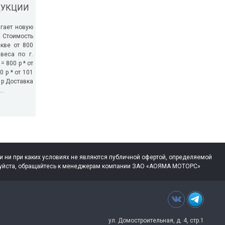
ДУКЦИИ
гает новую
! Стоимость
кве от 800
веса по г.
= 800 р * от
0 р * от 101
0 р Доставка
..
 ни при каких условиях не являются публичной офертой, определяемой
жалуйста, обращайтесь к менеджерам компании ЗАО «АОЯМА МОТОРС»
ул. Домостроительная, д. 4, стр.1