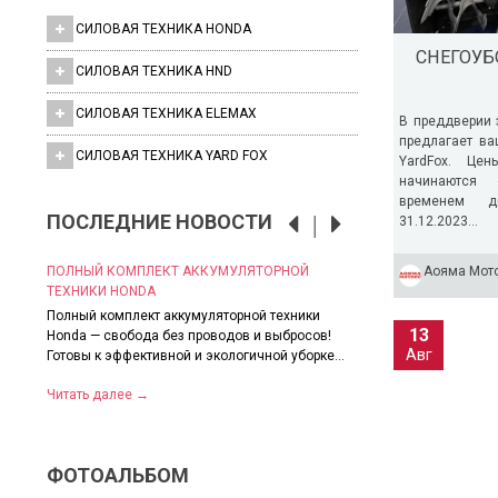
СИЛОВАЯ ТЕХНИКА HONDA
СНЕГОУБ
СИЛОВАЯ ТЕХНИКА HND
СИЛОВАЯ ТЕХНИКА ELEMAX
В преддверии
предлагает в
СИЛОВАЯ ТЕХНИКА YARD FOX
YardFox. Цен
начинаются 
временем д
ПОСЛЕДНИЕ НОВОСТИ
31.12.2023...
ОЙ
ПОЛНЫЙ КОМПЛЕКТ АККУМУЛЯТОРНОЙ
СКИДКИ НА ВСЕ МО
Аояма Мот
ТЕХНИКИ HONDA
Грандиозные скидки 
 ✅
Полный комплект аккумуляторной техники
Пока лето в самом р
13
Honda — свобода без проводов и выбросов!
позаботиться о надёж
Авг
Готовы к эффективной и экологичной уборке...
Читать далее
→
Читать далее
→
ФОТОАЛЬБОМ