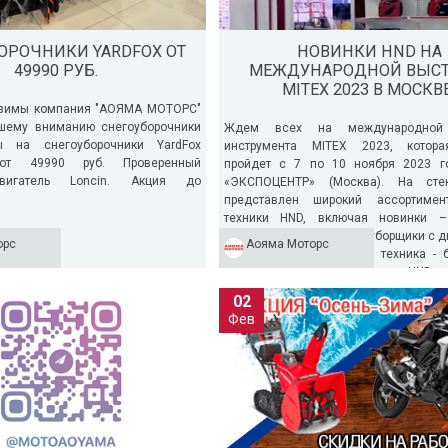
ОРОЧНИКИ YARDFOX ОТ
НОВИНКИ HND НА
49990 РУБ.
МЕЖДУНАРОДНОЙ ВЫСТ
MITEX 2023 В МОСКВЕ
 зимы компания "АОЯМА МОТОРС"
ашему вниманию снегоуборочники
Ждем всех на международной 
ы на снегоуборочники YardFox
инструмента MITEX 2023, котора
от 49990 руб. Проверенный
пройдет с 7 по 10 ноября 2023 
вигатель Loncin. Акция до
«ЭКСПОЦЕНТР» (Москва). На сте
представлен широкий ассортимен
техники HND, включая новинки –
лодочные моторы, снегоуборщики с 
ТОПОМПЫ HONDA!
ПРЕДСТАВЛЯЕМ СНЕГОУБОРОЧНУЮ ТЕХНИКУ
СН
орс
Аояма Моторс
Honda, а также силовая техника - 
HND С ДВИГАТЕЛЯМИ HONDA!
на все мотопомпы Honda!
В 
инверторные генераторы HND
азгаре — самое время
Представляем снегоуборочную технику HND с
МО
электростанции...
02
ной технике для вашего...
двигателями Honda! Продукция HND в наличии,
сн
Фев
в наших салонах....
сн
Читать далее
→
Чи