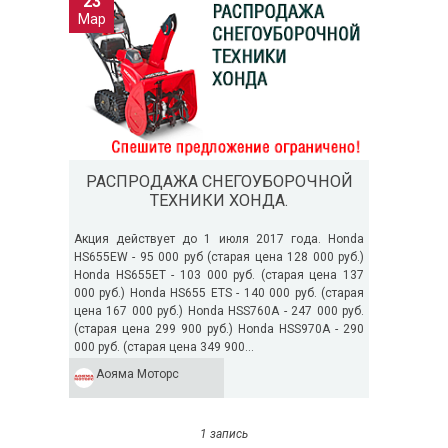
23
Мар
КИДКИ НА ВСЕ МОТОПОМПЫ HONDA!
ПРЕДСТАВЛЯЕМ СНЕГОУБО
С ДВИГАТЕЛЯМИ HONDA!
рандиозные скидки на все мотопомпы Honda!
ока лето в самом разгаре — самое время
Представляем снегоуборочн
РАСПРОДАЖА СНЕГОУБОРОЧНОЙ
озаботиться о надёжной технике для вашего...
двигателями Honda! Продук
наших салонах....
ТЕХНИКИ ХОНДА.
итать далее
→
Читать далее
→
Акция действует до 1 июля 2017 года. Honda
HS655EW - 95 000 руб (старая цена 128 000 руб.)
Honda HS655ЕТ - 103 000 руб. (старая цена 137
000 руб.) Honda HS655 ETS - 140 000 руб. (старая
цена 167 000 руб.) Honda HSS760А - 247 000 руб.
(старая цена 299 900 руб.) Honda HSS970A - 290
000 руб. (старая цена 349 900...
Аояма Моторс
1 запись