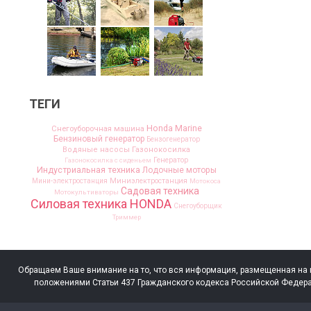
ТЕГИ
Honda Marine
Cнегоуборочная машина
Бензиновый генератор
Бензогенератор
Водяные насосы
Газонокосилка
Генератор
Газонокосилка с сиденьем
Индустриальная техника
Лодочные моторы
Мини-электростанция
Миниэлектростанция
Мотокоса
Садовая техника
Мотокультиваторы
Силовая техника HONDA
Снегоуборщик
Триммер
Обращаем Ваше внимание на то, что вся информация, размещенная на 
положениями Статьи 437 Гражданского кодекса Российской Федера