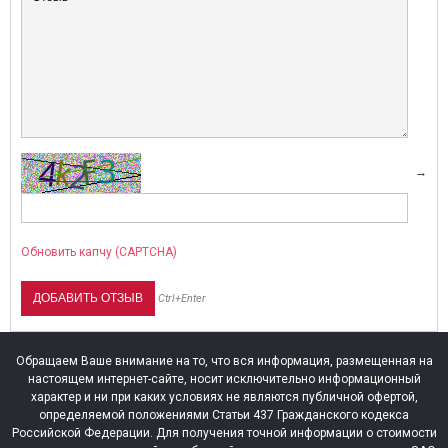
→
КИДКИ НА ВСЕ МОТОПОМПЫ HONDA!
ПРЕДСТАВЛЯЕМ СНЕГОУБО
С ДВИГАТЕЛЯМИ HONDA!
рандиозные скидки на все мотопомпы Honda!
Обновить капчу (CAPTCHA)
ока лето в самом разгаре — самое время
Представляем снегоуборочн
озаботиться о надёжной технике для вашего...
двигателями Honda! Продук
Ctrl+Enter
наших салонах....
итать далее
→
Читать далее
→
Обращаем Ваше внимание на то, что вся информация, размещенная на
настоящем интернет-сайте, носит исключительно информационный
характер и ни при каких условиях не являются публичной офертой,
определяемой положениями Статьи 437 Гражданского кодекса
Российской Федерации. Для получения точной информации о стоимости