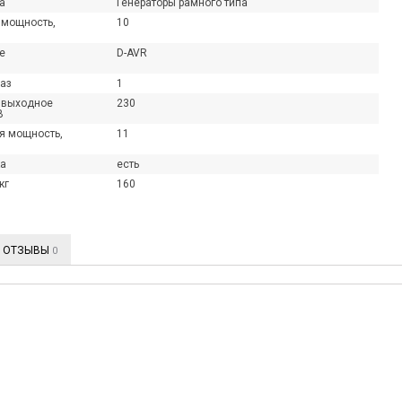
а
Генераторы рамного типа
Читать далее
→
Чи
 мощность,
10
е
D-AVR
аз
1
 выходное
230
В
я мощность,
11
ка
есть
кг
160
ОТЗЫВЫ
0