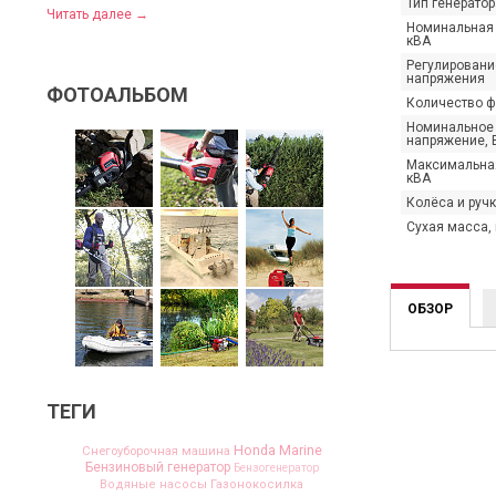
Тип генератор
Читать далее
→
Номинальная
кВА
Регулировани
напряжения
ФОТОАЛЬБОМ
Количество ф
Номинальное
напряжение, 
Максимальна
кВА
Колёса и руч
Сухая масса, 
ОБЗОР
ТЕГИ
Honda Marine
Cнегоуборочная машина
Бензиновый генератор
Бензогенератор
Водяные насосы
Газонокосилка