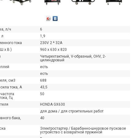
а, л/ч
6
 л
1,9
менного тока
230V 2 * 32A
Ш х В )
960 x 630 x 820
я
Четырехтактный, V-образный, OHV, 2-
цилиндровый
сплей
есть
есть
еля, см3
688
сила тока, А
43,5
частота
50
ока, Гц
теля
HONDA GX630
ТОПОМПЫ HONDA!
ПРЕДСТАВЛЯЕМ СНЕГОУБОРОЧНУЮ ТЕХНИКУ
СН
для дома / для строительных работ
HND С ДВИГАТЕЛЯМИ HONDA!
на все мотопомпы Honda!
В 
вного бака,
40
азгаре — самое время
Представляем снегоуборочную технику HND с
МО
ной технике для вашего...
двигателями Honda! Продукция HND в наличии,
сн
ска
Электростартер / Барабанно-шнуровое пусковое
в наших салонах....
сн
устройство с возвратной пружиной