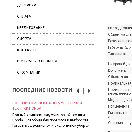
ДОСТАВКА
ОПЛАТА
КРЕДИТОВАНИЕ
Расход топлив
Объём масла,
ОФЕРТА
Розетки пере
Габариты (Д х 
КОНТАКТЫ
Тип двигател
ВОЗВРАТ БЕЗ ПРОБЛЕМ
Цифровой ди
Вольтметр
О КОМПАНИИ
Объем двигат
Номинальная 
ПОСЛЕДНИЕ НОВОСТИ
Номинальная 
переменного т
Модель двига
ОЙ
ПОЛНЫЙ КОМПЛЕКТ АККУМУЛЯТОРНОЙ
СКИДКИ НА ВСЕ МО
Применение
ТЕХНИКИ HONDA
Грандиозные скидки 
Емкость топли
 ✅
Полный комплект аккумуляторной техники
Пока лето в самом р
л
Honda — свобода без проводов и выбросов!
позаботиться о надёж
Система запу
Готовы к эффективной и экологичной уборке...
Читать далее
→