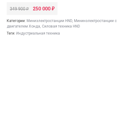
250 000
349 900
₽
₽
Категории:
Миниэлектростанции HND
,
Мининэлектростанции с
двигателем Хонда
,
Силовая техника HND
Теги:
Индустриальная техника