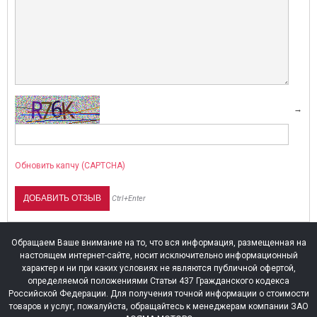
→
Обновить капчу (CAPTCHA)
Ctrl+Enter
КИДКИ НА ВСЕ МОТОПОМПЫ HONDA!
ПРЕДСТАВЛЯЕМ СНЕГОУБО
С ДВИГАТЕЛЯМИ HONDA!
рандиозные скидки на все мотопомпы Honda!
ока лето в самом разгаре — самое время
Представляем снегоуборочн
Обращаем Ваше внимание на то, что вся информация, размещенная на
озаботиться о надёжной технике для вашего...
двигателями Honda! Продук
настоящем интернет-сайте, носит исключительно информационный
наших салонах....
характер и ни при каких условиях не являются публичной офертой,
итать далее
→
определяемой положениями Статьи 437 Гражданского кодекса
Читать далее
→
Российской Федерации. Для получения точной информации о стоимости
товаров и услуг, пожалуйста, обращайтесь к менеджерам компании ЗАО