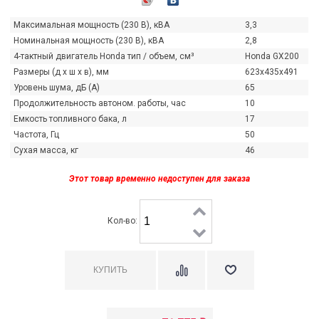
КИДКИ НА ВСЕ МОТОПОМПЫ HONDA!
ПРЕДСТАВЛЯЕМ СНЕГОУБО
С ДВИГАТЕЛЯМИ HONDA!
рандиозные скидки на все мотопомпы Honda!
Максимальная мощность (230 В), кВА
3,3
ока лето в самом разгаре — самое время
Представляем снегоуборочн
Номинальная мощность (230 В), кВА
2,8
озаботиться о надёжной технике для вашего...
двигателями Honda! Продук
4-тактный двигатель Honda тип / объем, см³
Honda GX200
наших салонах....
итать далее
→
Размеры (д x ш x в), мм
623х435х491
Читать далее
→
Уровень шума, дБ (А)
65
Продолжительность автоном. работы, час
10
Емкость топливного бака, л
17
Частота, Гц
50
Сухая масса, кг
46
Этот товар временно недоступен для заказа
Кол-во: