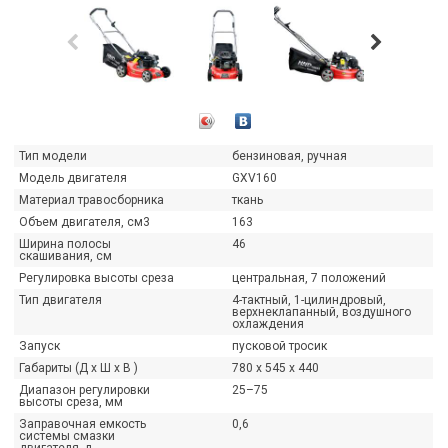
Тип модели
бензиновая, ручная
Модель двигателя
GXV160
Материал травосборника
ткань
Объем двигателя, см3
163
КИДКИ НА ВСЕ МОТОПОМПЫ HONDA!
ПРЕДСТАВЛЯЕМ СНЕГОУБО
Ширина полосы
46
С ДВИГАТЕЛЯМИ HONDA!
рандиозные скидки на все мотопомпы Honda!
скашивания, см
ока лето в самом разгаре — самое время
Представляем снегоуборочн
Регулировка высоты среза
центральная, 7 положений
озаботиться о надёжной технике для вашего...
двигателями Honda! Продук
Тип двигателя
4-тактный, 1-цилиндровый,
наших салонах....
верхнеклапанный, воздушного
итать далее
→
охлаждения
Читать далее
→
Запуск
пусковой тросик
Габариты (Д х Ш х В )
780 x 545 x 440
Диапазон регулировки
25–75
высоты среза, мм
Заправочная емкость
0,6
системы смазки