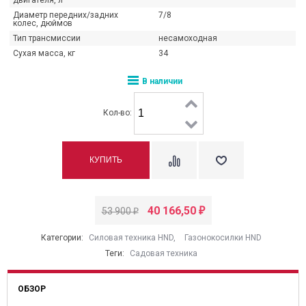
двигателя, л
Диаметр передних/задних
7/8
колес, дюймов
Тип трансмиссии
несамоходная
Сухая масса, кг
34
В наличии
Кол-во:
40 166,50
53 900
₽
₽
Категории:
Силовая техника HND
,
Газонокосилки HND
Теги:
Садовая техника
ОБЗОР