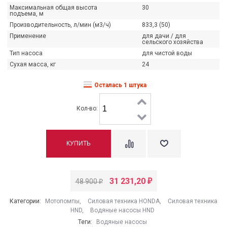
озаботиться о надёжной технике для вашего...
двигателями Honda! Продук
Максимальная общая высота
30
наших салонах....
подъема, м
итать далее
→
Производительность, л/мин (м3/ч)
833,3 (50)
Читать далее
→
Применение
для дачи / для
сельского хозяйства
Тип насоса
для чистой воды
Сухая масса, кг
24
Осталась 1 штука
Кол-во:
31 231,20
48 900
₽
₽
Категории:
Мотопомпы
,
Силовая техника HONDA
,
Силовая техника
HND
,
Водяные насосы HND
Теги:
Водяные насосы