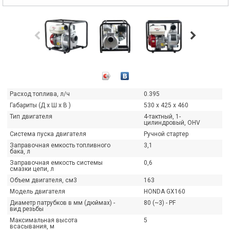
Расход топлива, л/ч
0.395
Габариты (Д х Ш х В )
530 x 425 x 460
Тип двигателя
4-тактный, 1-
цилиндровый, OHV
Система пуска двигателя
Ручной стартер
Заправочная емкость топливного
3,1
бака, л
Заправочная емкость системы
0,6
смазки цепи, л
Объем двигателя, см3
163
Модель двигателя
HONDA GX160
КИДКИ НА ВСЕ МОТОПОМПЫ HONDA!
ПРЕДСТАВЛЯЕМ СНЕГОУБО
Диаметр патрубков в мм (дюймах) -
80 (~3) - PF
вид резьбы
С ДВИГАТЕЛЯМИ HONDA!
рандиозные скидки на все мотопомпы Honda!
Максимальная высота
5
ока лето в самом разгаре — самое время
Представляем снегоуборочн
всасывания, м